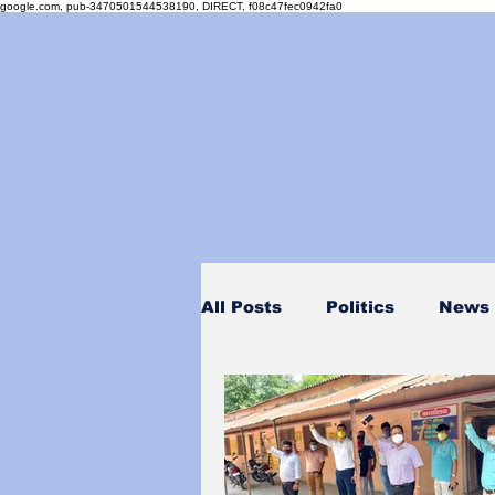
google.com, pub-3470501544538190, DIRECT, f08c47fec0942fa0
All Posts
Politics
News
Personality