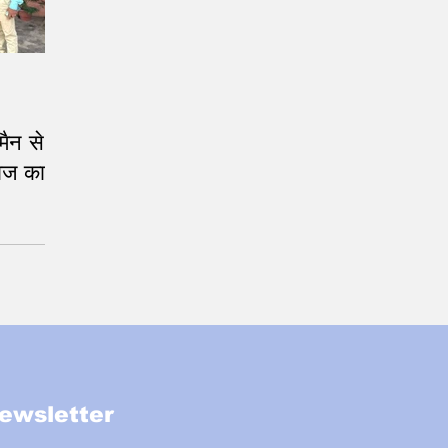
मैन से
ाज का
ा
ewsletter