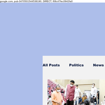
google.com, pub-3470501544538190, DIRECT, f08c47fec0942fa0
All Posts
Politics
News
Personality