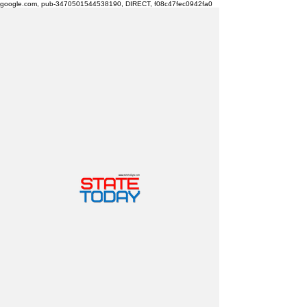
google.com, pub-3470501544538190, DIRECT, f08c47fec0942fa0