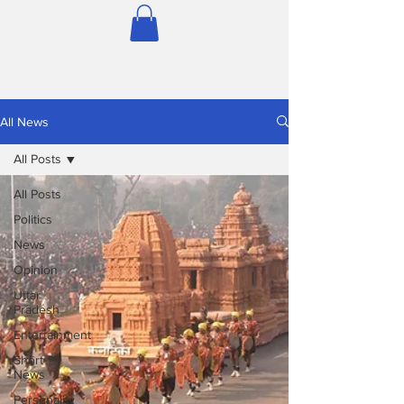
All News
All Posts
All Posts
Politics
News
Opinion
Uttar
Pradesh
Entertainment
Short
News
Personality