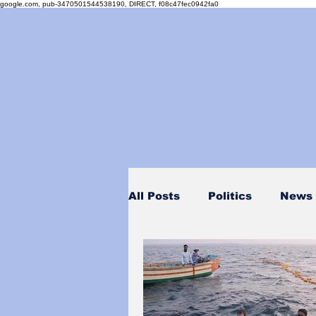
google.com, pub-3470501544538190, DIRECT, f08c47fec0942fa0
All Posts
Politics
News
Personality