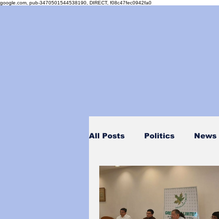
google.com, pub-3470501544538190, DIRECT, f08c47fec0942fa0
All Posts
Politics
News
Personality