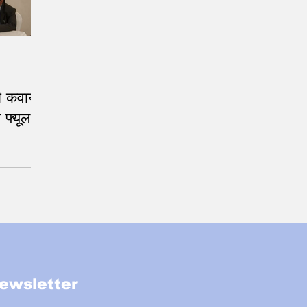
 की कवायद
 फ्यूल
ewsletter