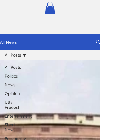
All News
All Posts
All Posts
Politics
News
Opinion
Uttar
Pradesh
Entertainment
Short
News
Personality