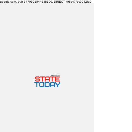
google.com, pub-3470501544538190, DIRECT, f08c47fec0942fa0