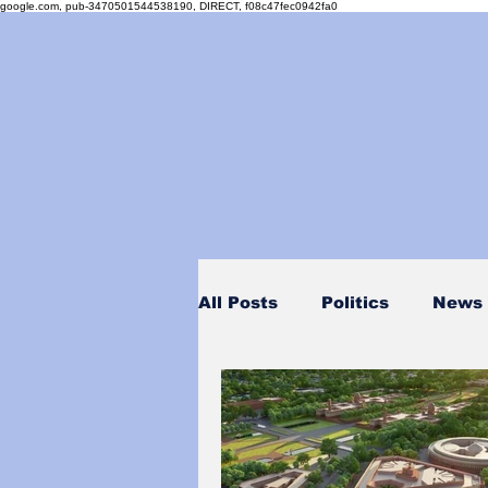
google.com, pub-3470501544538190, DIRECT, f08c47fec0942fa0
All Posts
Politics
News
Personality