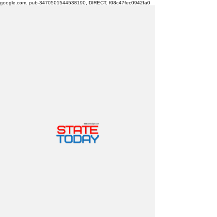
google.com, pub-3470501544538190, DIRECT, f08c47fec0942fa0