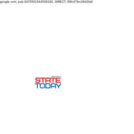
google.com, pub-3470501544538190, DIRECT, f08c47fec0942fa0