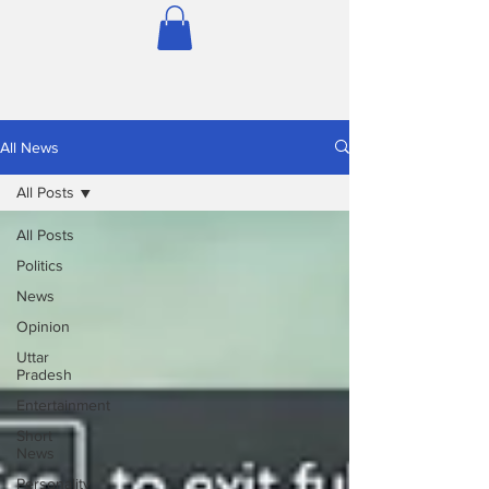
All News
All Posts
All Posts
Politics
News
Opinion
Uttar
Pradesh
Entertainment
Short
News
Personality