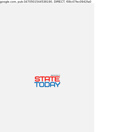
google.com, pub-3470501544538190, DIRECT, f08c47fec0942fa0