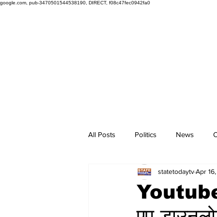
google.com, pub-3470501544538190, DIRECT, f08c47fec0942fa0
All Posts
Politics
News
O
statetodaytv
Apr 16
Youtube अ
एप डाउनल