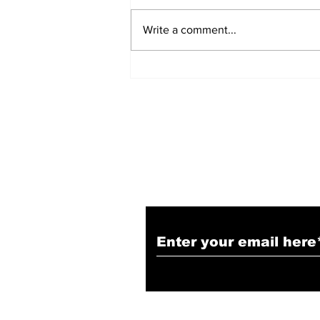
Write a comment...
Rajni Care Foundation
द्वारा International Yoga
Day 2026 का भव्य आयोजन
Subscribe to Our N