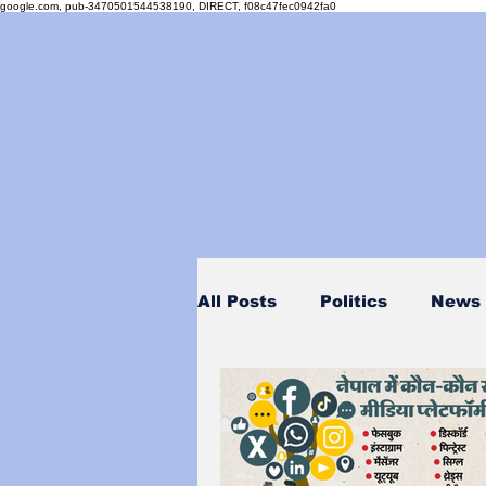
google.com, pub-3470501544538190, DIRECT, f08c47fec0942fa0
All Posts
Politics
News
Personality