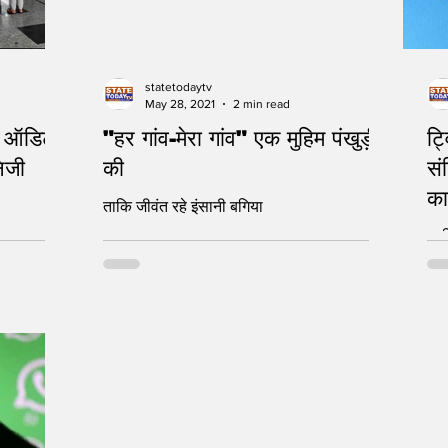
statetodaytv
May 28, 2021
2 min read
हो ऑडिट,
"हर गांव-मेरा गांव" एक मुहिम पंखुड़ी
ट्
निजी
की
सं
का
ताकि जीवंत रहे इंसानी बगिया
मला
साज