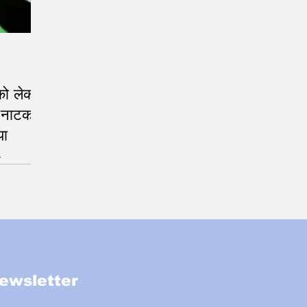
को लेकर
ा नाटक –
या
जिश
ewsletter