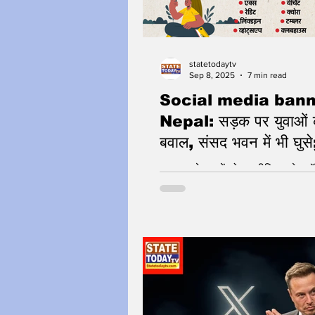
statetodaytv
Sep 8, 2025
7 min read
Social media bann
Nepal: सड़क पर युवाओं 
बवाल, संसद भवन में भी घुसे
फायरिंग में 14 की मौत, 4
Nepal: नेपाल में सोशल मीडिया प्लेटफॉर्
#Gen-Z
अचानक क्यों लगा दिए गए प्रतिबंध, हिं
क्या वजह?