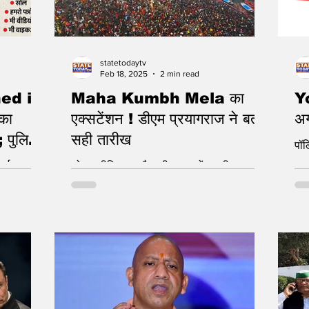
statetodaytv
Feb 18, 2025
2 min read
ed in
Maha Kumbh Mela का
Yo
का
एक्सटेंशन ! डीएम प्रयागराज ने बताई
अग
; पुलिस
सही तारीख
पॉल
2 घायल
म्स पर
सोशल मीडिया पर तैर रही अफवाहों पर डीएम
सा भड़कने की
प्रयागराज ने दिया स्पष्टीकरण