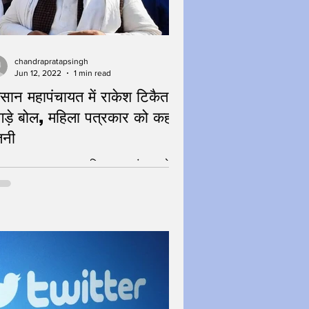
chandrapratapsingh
Jun 12, 2022
1 min read
सान महापंचायत में राकेश टिकैत के
गड़े बोल, महिला पत्रकार को कहा
तनी
ंदशहर, 12 जून 2022 : किसान महापंचायत के
ोधनसे पूर्व भाकियूके राष्ट्रीय प्रवक्ताराकेश
ैत मीडियासे रुबरू हुए।जहां एक
लापत्रकार...