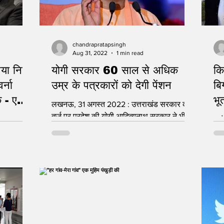
chandrapratapsingh
Aug 31, 2022
1 min read
नया नियम
योगी सरकार 60 साल से अधिक
कि
्ना
उम्र के पत्रकारों को देगी पेंशन
बि
ॉक - एलन
भू
लखनऊ, 31 अगस्त 2022 : उत्तराखंड सरकार की
तर्ज पर प्रदेश की योगी आदित्‍यनाथ सरकार ने भी
बुल
प्रदेश में 60 वर्ष या उससे अधिक उम्र के
संब
पत्रकारों...
टिक
महि