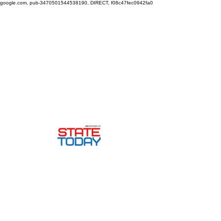
google.com, pub-3470501544538190, DIRECT, f08c47fec0942fa0