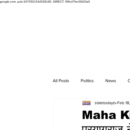
google.com, pub-3470501544538190, DIRECT, f08c47fec0942fa0
All Posts
Politics
News
O
statetodaytv
Feb 18
Maha Kum
प्रयागराज 