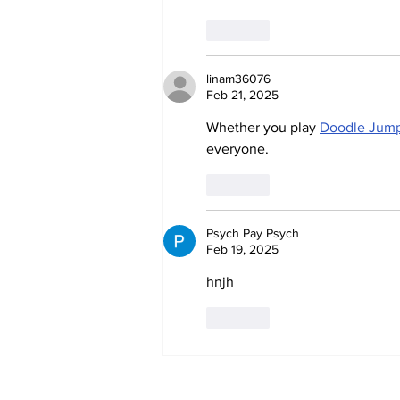
Like
linam36076
Feb 21, 2025
Whether you play 
Doodle Jum
everyone.
Like
Psych Pay Psych
Feb 19, 2025
hnjh
Like