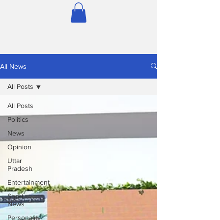
All News
All Posts
All Posts
Politics
News
Opinion
Uttar
Pradesh
Entertainment
Short
News
Personality