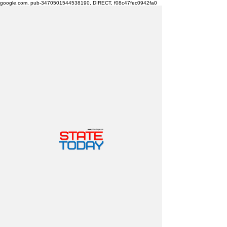
google.com, pub-3470501544538190, DIRECT, f08c47fec0942fa0