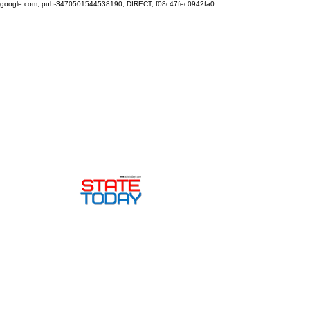
google.com, pub-3470501544538190, DIRECT, f08c47fec0942fa0