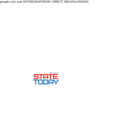
google.com, pub-3470501544538190, DIRECT, f08c47fec0942fa0