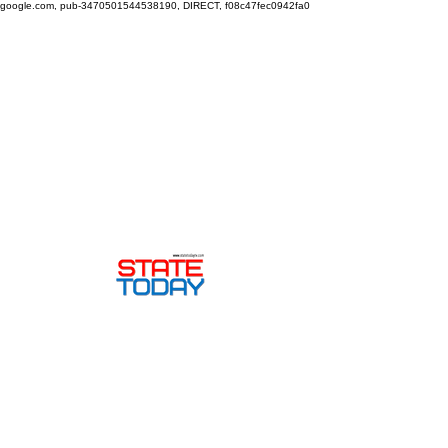
google.com, pub-3470501544538190, DIRECT, f08c47fec0942fa0