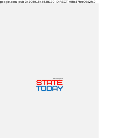
google.com, pub-3470501544538190, DIRECT, f08c47fec0942fa0