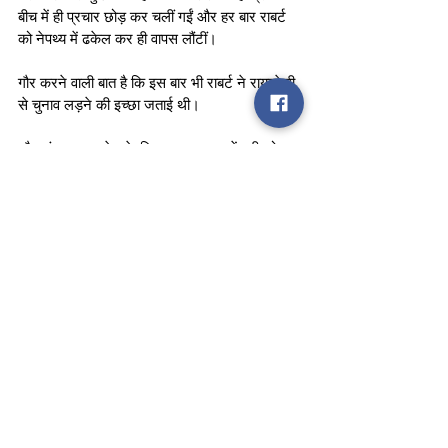
बीच में ही प्रचार छोड़ कर चलीं गईं और हर बार राबर्ट 
को नेपथ्य में ढकेल कर ही वापस लौंटीं।
गौर करने वाली बात है कि इस बार भी राबर्ट ने रायबरेली 
से चुनाव लड़ने की इच्छा जताई थी।
और हां, उत्तर प्रदेश के विधानसभा चुनाव में यूपी को 
अपनी प्रयोगशाला बनाने वाली प्रियंका ने यह भी बता 
दिया है कि उनके प्रयोग हाल-फिलहाल भले नतीजे ना दे 
रहे हों लेकिन भविष्य के लिए “लड़की हूं लड़ सकती 
हूं” ही काफी होगा।
#RahulGandhi
#PrimeMinister
#PM
#PriyankaGandhiVadra
#Exclusive
#rajdeepsardesai
#congress
#politics
#Raebareli
#Amethi
#election
cm yogi adityanath
pm narendra modi
election
Priyanka gandhi
campaign
Congress
Minister
Prime