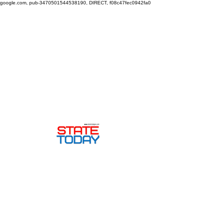
google.com, pub-3470501544538190, DIRECT, f08c47fec0942fa0