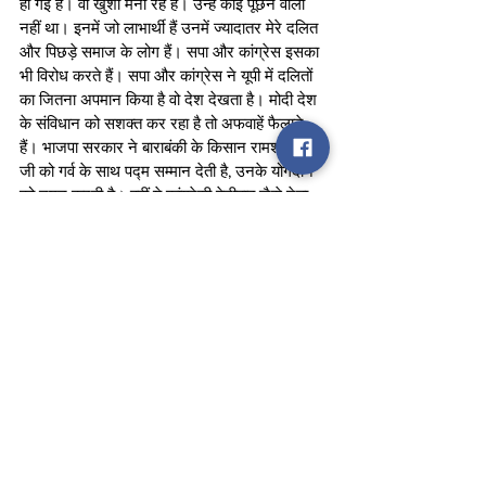
हो गई है। वो खुशी मना रहे हैं। उन्हें कोई पूछने वाला 
नहीं था। इनमें जो लाभार्थी हैं उनमें ज्यादातर मेरे दलित 
और पिछड़े समाज के लोग हैं। सपा और कांग्रेस इसका 
भी विरोध करते हैं। सपा और कांग्रेस ने यूपी में दलितों 
का जितना अपमान किया है वो देश देखता है। मोदी देश 
के संविधान को सशक्त कर रहा है तो अफवाहें फैलाते 
हैं। भाजपा सरकार ने बाराबंकी के किसान रामशरण वर्मा 
जी को गर्व के साथ पद्म सम्मान देती है, उनके योगदान 
को नमन करती है। वहीं ये कांग्रेसी बेनीबाबू जैसे नेता 
का अपमान करते हैं, सपा चुप रहती है। बेनीबाबू ने देश 
और समाज की सेवा में पूरा जीवन खपा दिया। उनको 
कांग्रेस और सपा ने अपमानित किया है। 
रामकाज से राष्ट्रकाज की प्रेरणा मिलती है
पीएम मोदी ने कहा कि भाजपा सबका साथ सबका 
विकास, सबका प्रयास के पवित्र मंत्र पर चलती है। 
बिना भेदभाव योजनाओं का लाभ सबको दिया जाता है। 
सपा के शासन में क्या होता था, उस समय बिजली भी वोट 
जिहाद करने वालों के लिए रिजर्व रहती थी। वोट बैंक की 
सच्चाई को जनता समझ चुकी है। रामकाज से आगे अब 
राष्ट्रकाज के लिए समय आ गया है। रामकाज से 