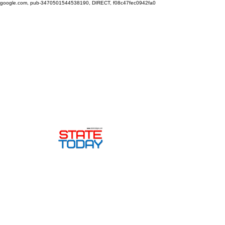
google.com, pub-3470501544538190, DIRECT, f08c47fec0942fa0