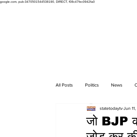
google.com, pub-3470501544538190, DIRECT, f08c47fec0942fa0
All Posts
Politics
News
O
statetodaytv
Jun 11
जो BJP को क
जोड़ कर की 