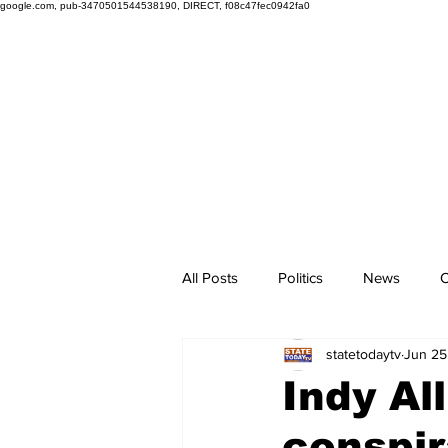
google.com, pub-3470501544538190, DIRECT, f08c47fec0942fa0
All Posts
Politics
News
O
statetodaytv
Jun 25
Indy Al
conspir