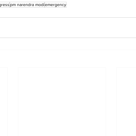
gress
pm narendra modi
emergency