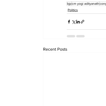
bjp
cm yogi adityanath
con
Politics
Recent Posts