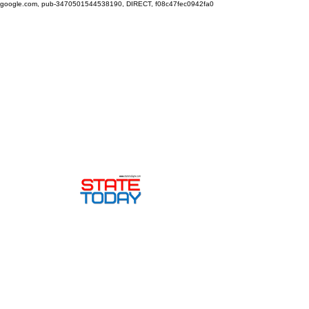
google.com, pub-3470501544538190, DIRECT, f08c47fec0942fa0