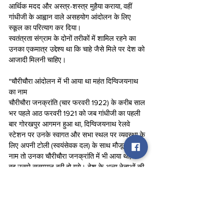
आर्थिक मदद और अस्त्र-शस्त्र मुहैया कराया, वहीं 
गांधीजी के आह्वान वाले असहयोग आंदोलन के लिए 
स्कूल का परित्याग कर दिया। 
स्वतंत्रता संग्राम के दोनों तरीकों में शामिल रहने का 
उनका एकमात्र उद्देश्य था कि चाहे जैसे मिले पर देश को 
आजादी मिलनी चाहिए।
*चौरीचौरा आंदोलन में भी आया था महंत दिग्विजयनाथ 
का नाम
चौरीचौरा जनक्रांति (चार फरवरी 1922) के करीब साल 
भर पहले आठ फरवरी 1921 को जब गांधीजी का पहली 
बार गोरखपुर आगमन हुआ था, दिग्विजयनाथ रेलवे 
स्टेशन पर उनके स्वागत और सभा स्थल पर व्यवस्था के 
लिए अपनी टोली (स्वयंसेवक दल) के साथ मौजूद थे। 
नाम तो उनका चौरीचौरा जनक्रांति में भी आया था, पर 
वह उसमे ससम्मान बरी हो गये। देश के अन्य नेताओं की 
तरह चौरीचौरा जनक्रांति के बाद गांधीजी द्वारा असहयोग 
आंदोलन के सहसा वापस लेने के फैसले से वह भी 
असहमत थे। बाद के दिनों में मुस्लिम लीग को तुष्ट 
करने की नीति से उनका कांग्रेस और गांधीजी से मोह 