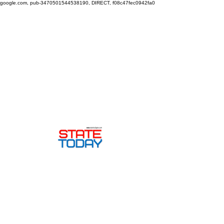
google.com, pub-3470501544538190, DIRECT, f08c47fec0942fa0