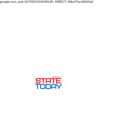
google.com, pub-3470501544538190, DIRECT, f08c47fec0942fa0