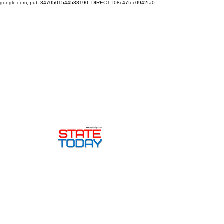
google.com, pub-3470501544538190, DIRECT, f08c47fec0942fa0