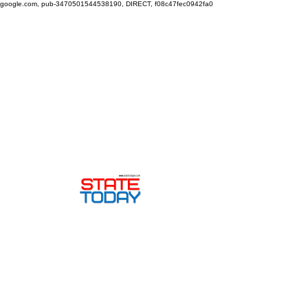
google.com, pub-3470501544538190, DIRECT, f08c47fec0942fa0