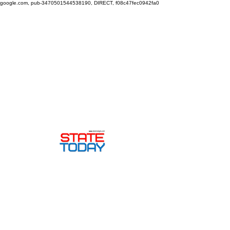
google.com, pub-3470501544538190, DIRECT, f08c47fec0942fa0