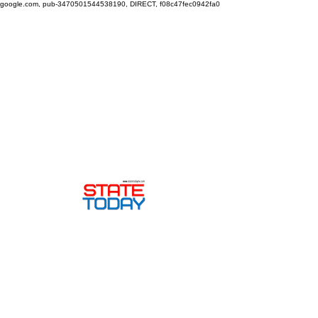
google.com, pub-3470501544538190, DIRECT, f08c47fec0942fa0