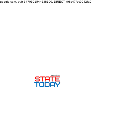
google.com, pub-3470501544538190, DIRECT, f08c47fec0942fa0