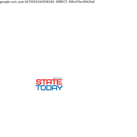
google.com, pub-3470501544538190, DIRECT, f08c47fec0942fa0