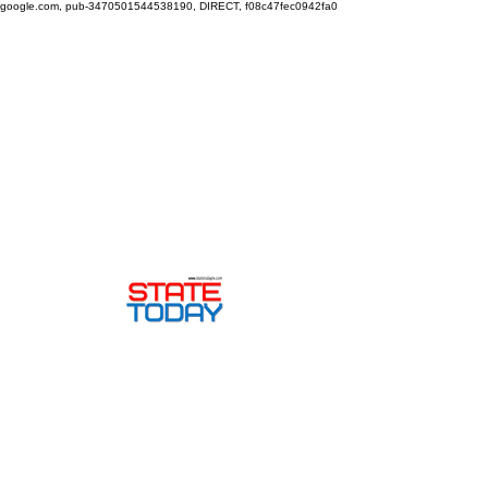
google.com, pub-3470501544538190, DIRECT, f08c47fec0942fa0