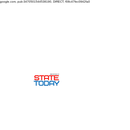
google.com, pub-3470501544538190, DIRECT, f08c47fec0942fa0