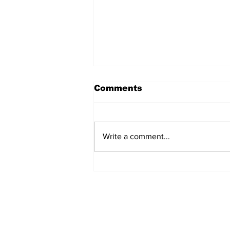
Comments
Write a comment...
सबसे लंबे कार्यकाल वाले मुख्यमंत्री
बने Yogi Adityanath
Subscribe to Our N