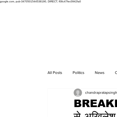
google.com, pub-3470501544538190, DIRECT, f08c47fec0942fa0
All Posts
Politics
News
O
chandrapratapsing
BREAKIN
से अखिलेश 