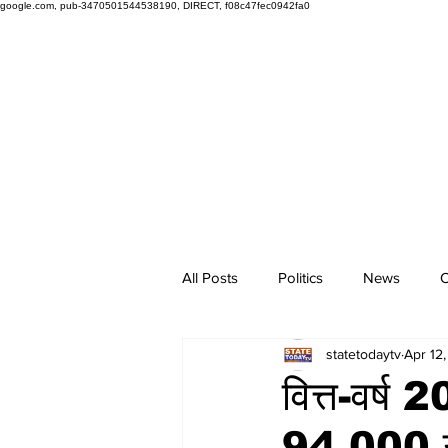
google.com, pub-3470501544538190, DIRECT, f08c47fec0942fa0
All Posts
Politics
News
O
statetodaytv
Apr 12
वित्त-वर्ष 
94,000 ग्र