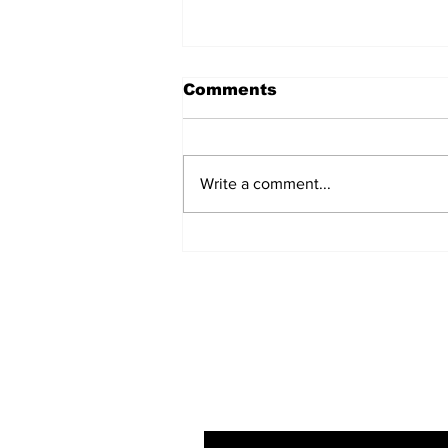
Comments
Write a comment...
हिंदू समाज में समाप्त हो भेद भाव:
Narendra Thakur
Subscribe to Our N