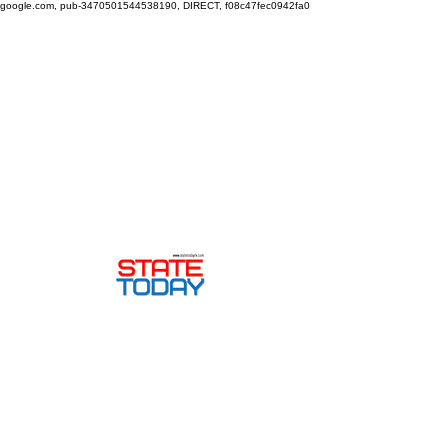
google.com, pub-3470501544538190, DIRECT, f08c47fec0942fa0