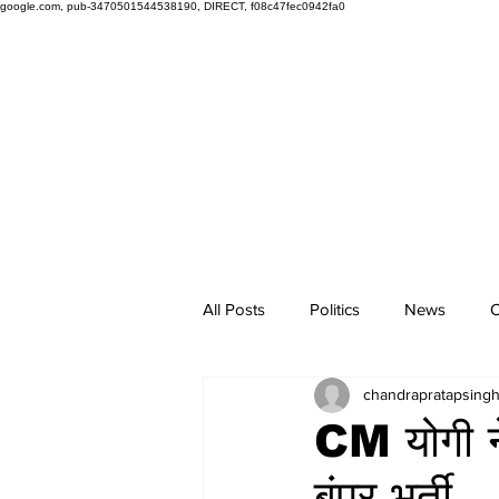
google.com, pub-3470501544538190, DIRECT, f08c47fec0942fa0
All Posts
Politics
News
O
chandrapratapsing
CM योगी ने 
बंपर भर्ती