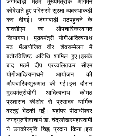
जंगमबाड़ी मठमें मुख्‍यमंत्रीके आगमन 
कोदेखते हुए परिसरमें सुरक्षा व्‍यवस्‍थाकड़ी 
कर दीगई। जंगमबाड़ी मठपहुंचने के 
बादसीएम का औपचारिकस्‍वागत 
कियागया। मुख्यमंत्री योगीआदित्यनाथ 
मठ मेंआयोजित वीर शैवसम्मेलन में 
बतौरविशिष्ट अतिथि शामिल हुए।इसके 
बाद मठमें दीप प्रज्वलितकर सीएम 
योगीआदित्यनाथने आयोजन की 
औपचारिकशुरुआत की गई।इस दौरान 
मुख्यमंत्रीयोगी आदित्यनाथ कोमठ 
प्रशासन कीओर से प्रसादव धार्मिक 
वस्‍तुएं भेंटकी गईं। यहांपर पीठाधीश्वर 
जगद्गुरुशिवाचार्य डा. चंद्रशेखरमहास्वामी 
ने उनकोस्मृति चिह्न प्रदान किया।इस 