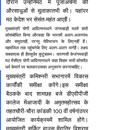
दौरान उन्होंनेमठ में पूजाअर्चना की 
औरसाधुओं से मुलाकातभी की। यहांपर 
मठ केदेश भर सेसंत-महंत आएहैं।
मुख्यमंत्री योगी आदित्यनाथने जंगमबाड़ी मठमें संतों 
कोसंबोधित किया औरकहा कि भारतमें अलग-अलगपंथ 
और समुदायहैं, परन्तु येविभाजन के लिएनहीं हैं। 
यहमंजिल तक पहुंचनेके लिए अलग-अलग मार्गहैं। लक्ष्य 
सबकाएक ही हैवसुधैव कुटुंबकम। वाराणसी केजंगमवाड़ी 
मठ मेंसीएम योगी आदित्यनाथने कहा किहम सभी कोसदैव 
धर्म केमार्ग पर चलकरउसका अनुसरण करनाचाहिए।
मुख्यमंत्री कमिश्नरी सभागारमें विकास 
कार्योंकी समीक्षा करेंगे।इस समीक्षा 
बैठकके बाद शामछह बजे डीएवीपीजी 
कालेज मेंआजादी के अमृतमहोत्सव के 
तहतचौरी-चौरा कांडकी 100 वीं वर्षगांठपर 
आयोजित कार्यक्रममें शामिल होंगे।
मुख्यमंत्री सर्किट हाउस मेंरात्रि विश्राम 