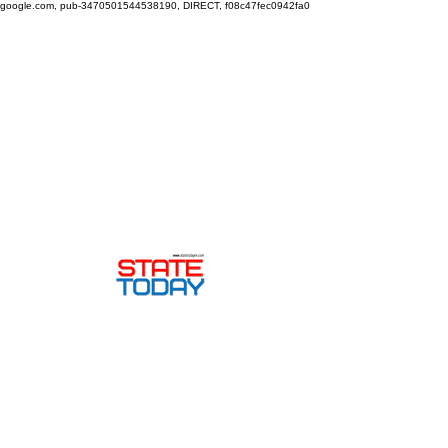
google.com, pub-3470501544538190, DIRECT, f08c47fec0942fa0