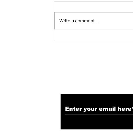
Write a comment...
सबसे लंबे कार्यकाल वाले मुख्यमंत्री
बने Yogi Adityanath
Subscribe to Our N