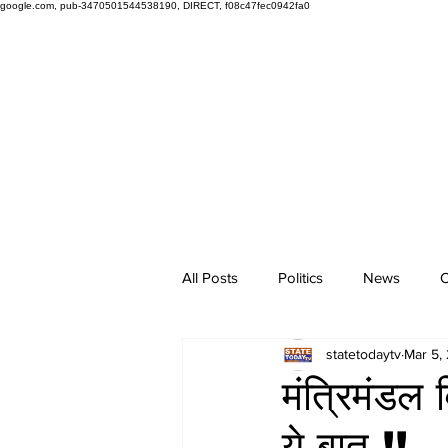
google.com, pub-3470501544538190, DIRECT, f08c47fec0942fa0
All Posts
Politics
News
O
statetodaytv
Mar 5,
मंत्रिमंडल
ये बात !!