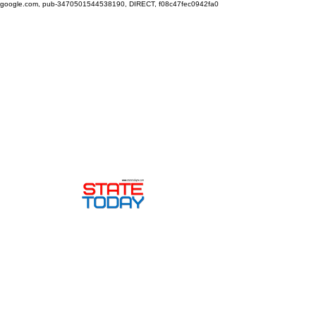
google.com, pub-3470501544538190, DIRECT, f08c47fec0942fa0