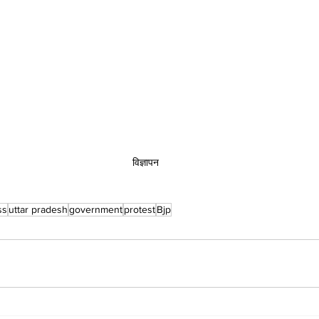
विज्ञापन
ss
uttar pradesh
government
protest
Bjp