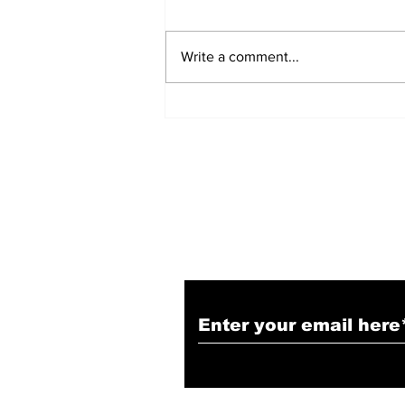
Write a comment...
सत्संग से विचार पवित्र होते हैं और
सेवा से कर्म उज्ज्वल बनते हैं :
Devendra Mohan Bhaiya
Ji
Subscribe to Our N