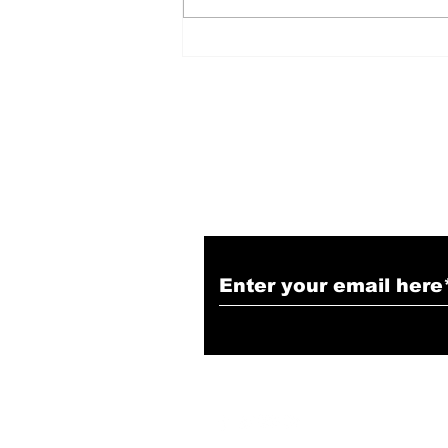
सबसे लंबे कार्यकाल वाले मुख्यमंत्री
बने Yogi Adityanath
Subscribe to Our N