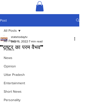
Post
All Posts
statetodaytv
All Posts
Sep 16, 2022
7 min read
"राष्ट्र का परम वैभव"
Politics
News
Opinion
Uttar Pradesh
Entertainment
Short News
Personality