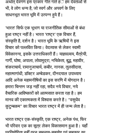
अर्थात् देवगण इस प्रकार गीत गाते हंै हम देवताओं से 
भी, वे लोग धन्य है, जो स्वर्ग और अपवर्ग के लिए 
साधनभूत भारत भूमि में उत्पन्न हुये हैं।
’भारत’ सिर्फ एक भूभाग या राजनीतिक सीमाओं से बंधा 
हुआ राष्ट्र नहीं है। भारत ’राष्ट्र’ एक विचार हैं, 
संस्कृति है, दर्शन है। भारत भूमि के ऋषियों ने इस 
विचार को पल्लवित किया। वेदव्यास से लेकर स्वामी 
विवेकानन्द, इसके उत्तराधिकारी हैं। याज्ञवल्वय, मैत्रेयी, 
गार्गी, घोषा, अपाला, लोवामुद्रा, नचिकेता, बुद्ध, महावीर, 
शंकराचार्य, रामानुजाचार्य, कबीर, नानक, तुलसीदास, 
महात्मागांधी, डाॅक्टर अम्बेडकर, दीनदयाल उपाध्याय 
आदि अनेक महामनीषियों का इस सरणि में योगदान है। 
हमारा चिन्तन जड़ नहीं रहा, सदैव नये विचार, नये 
वैचारिक आविष्कारों को आत्मसात करता रहा है। हम 
मानव की एकात्मकता में विश्वास करते है। “वसुधैव 
कुटुम्बकम” का विचार भारत राष्ट्र में ही जन्म लेता है।
भारत राष्ट्र एक-संस्कृति, एक राष्ट्र, अनेक पंथ, फिर 
भी परिवार एक का सूत्र लेकर विकासमान हुआ है। यहाँ 
प्रतियोगिता नहीं वरन् समन्वय-सहयोग एवं सहकार का 