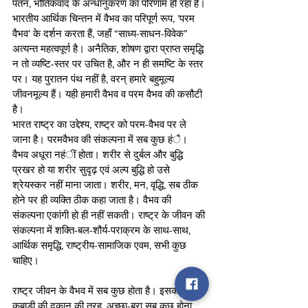
पतन, भौतिकवाद के अन्धानुकरण का परिणाम हो रहा है।
भारतीय आर्थिक चिन्तन में वैभव का परिपूर्ण रूप, ’परम 
वैभव’ के दर्शन करता हैं, जहाँ “साध्य-साधन-विवेक” 
अत्यन्त महत्वपूर्ण है। अनैतिक, शोषण द्वारा प्राप्त समृद्धि 
न तो व्यष्टि-स्तर पर उचित है, और न ही समष्टि के स्तर 
पर। यह पुरातन पंथ नहीं है, वरन् हमारे बहुमूल्य 
जीवनमूल्य हैं। यही हमारी वैभव व परम वैभव की कसौटी 
है।
भारत राष्ट्र का उद्देश्य, राष्ट्र को परम-वैभव पर ले 
जाना है। परमवैभव की संकल्पना में सब कुछ हंै। 
वैभव अधूरा नहंीं होता। शरीर से दुर्बल और बुद्धि 
प्रखर हो या शरीर सुदृढ़ एवं अल्प बुद्धि हो उसे 
श्रेयस्कर नहीं माना जाता। शरीर, मन, वृद्धि, सब ठीक 
होने पर ही व्यक्ति ठीक कहा जाता है। वैभव की 
संकल्पना एकांगी हो ही नहीं सकती। राष्ट्र के जीवन की 
संकल्पना में शक्ति-बल-शौर्य-पराक्रम के साथ-साथ, 
आर्थिक समृद्धि, राष्ट्रीय-सामाजिक एवम, सभी कुछ 
चाहिए।
राष्ट्र जीवन के वैभव में सब कुछ होता है। इसका अर्थ 
कबाड़ी की दुकान की तरह, अच्छा-बुरा सब कुछ होना 