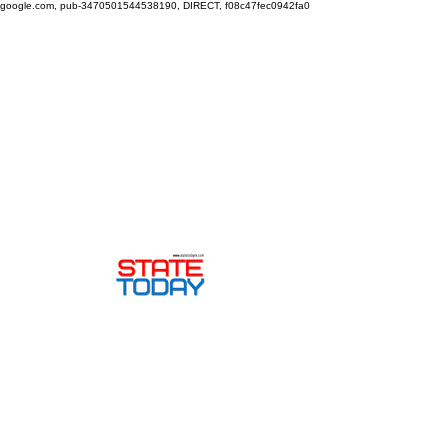
google.com, pub-3470501544538190, DIRECT, f08c47fec0942fa0