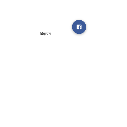
विज्ञापन
cm
corona
Adityanath
letter
control
gaziabad
shri
wrote
areas
rural
saheb
Gurudwara
गाजियाबाद
gurusingh
श्री गुरु सिह साहिब गुरुद्वारा
बजरिया रेलवे कालोनी
इंदरजीत सिंह टीटू प्रधान
News
See All