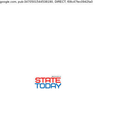
google.com, pub-3470501544538190, DIRECT, f08c47fec0942fa0