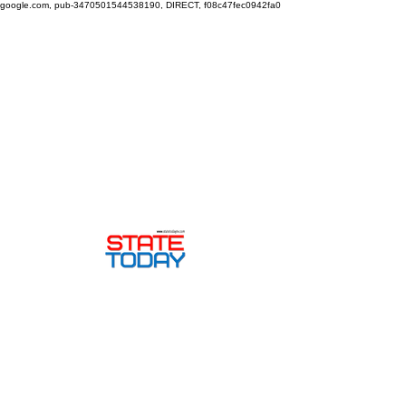
google.com, pub-3470501544538190, DIRECT, f08c47fec0942fa0