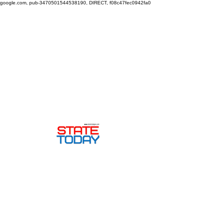
google.com, pub-3470501544538190, DIRECT, f08c47fec0942fa0