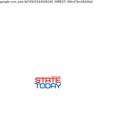
google.com, pub-3470501544538190, DIRECT, f08c47fec0942fa0