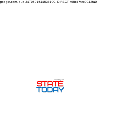
google.com, pub-3470501544538190, DIRECT, f08c47fec0942fa0